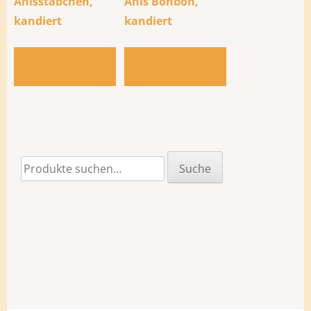
Anisstäbchen,
Anis Bonbon,
kandiert
kandiert
Zur Bestellliste
Zur Bestellliste
hinzufügen
hinzufügen
Suche
Suche
nach: