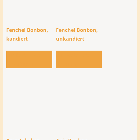
Fenchel Bonbon,
Fenchel Bonbon,
kandiert
unkandiert
Zur Bestellliste
Zur Bestellliste
hinzufügen
hinzufügen