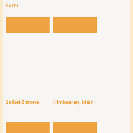
Form
Zur Bestellliste
Zur Bestellliste
hinzufügen
hinzufügen
Salbei-Zitrone
Himbeeren, klein
Zur Bestellliste
Zur Bestellliste