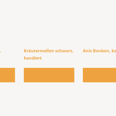
,
Kräutermellen schwarz,
Anis Bonbon, k
kandiert
Zur Bestellliste
Zur Bestellliste
hinzufügen
hinzufügen