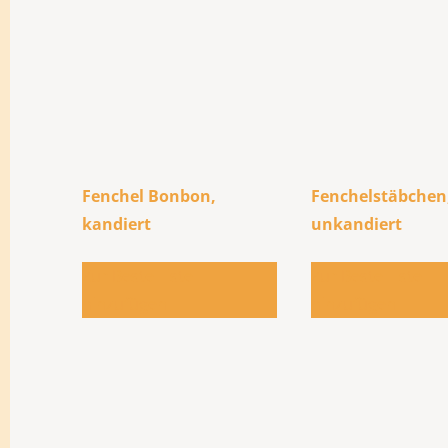
Fenchel Bonbon,
Fenchelstäbchen
kandiert
unkandiert
Zur Bestellliste
Zur Bestellliste
hinzufügen
hinzufügen