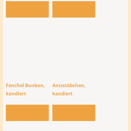
Zur Bestellliste
Zur Bestellliste
hinzufügen
hinzufügen
Fenchel Bonbon,
Anisstäbchen,
kandiert
kandiert
Zur Bestellliste
Zur Bestellliste
hinzufügen
hinzufügen