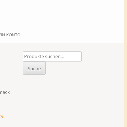
IN KONTO
Suche
nach:
Suche
hmack
re