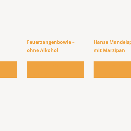
Feuerzangenbowle –
Hanse Mandelsp
ohne Alkohol
mit Marzipan
Zur Bestellliste
Zur Bestellliste
hinzufügen
hinzufügen