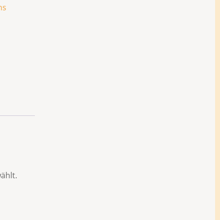
ns
ählt.