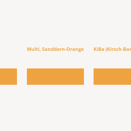
Multi, Sanddorn-Orange
KiBa (Kirsch-Ba
Zur Bestellliste
Zur Bestellliste
hinzufügen
hinzufügen